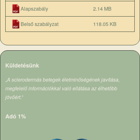
Alapszabály
2.14 MB
Belső szabályzat
118.05 KB
Küldetésünk
„
A sclerodermás betegek életminőségének javítása,
megfelelő információkkal való ellátása az élhetőbb
jövőért.”
Adó 1%