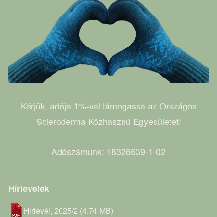
Kérjük, adója 1%-val támogassa az Országos
Scleroderma Közhasznú Egyesületet!
Adószámunk: 18326639-1-02
Hírlevelek
Hírlevél, 2025/2
(4.74 MB)