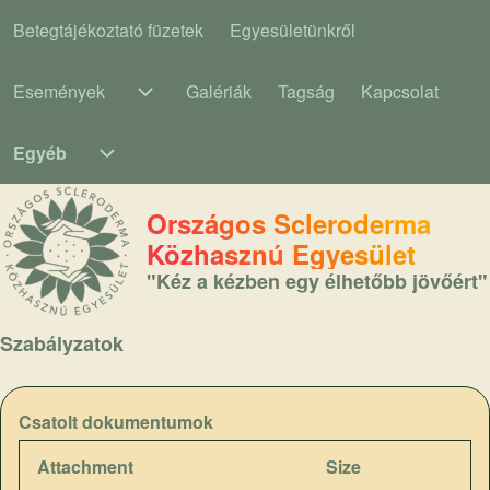
Betegtájékoztató füzetek
Egyesületünkről
Main navigation
Események
Galériák
Tagság
Kapcsolat
Események sub-navigation
Egyéb
Egyéb sub-navigation
Országos Scleroderma
Közhasznú Egyesület
"Kéz a kézben egy élhetőbb jövőért"
Szabályzatok
Csatolt dokumentumok
Attachment
Size