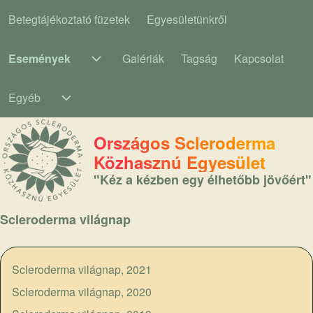
Betegtájékoztató füzetek
Egyesületünkről
Main navigation
Események
Galériák
Tagság
Kapcsolat
Események sub-navigation
Egyéb
Egyéb sub-navigation
Országos Scleroderma
Közhasznú Egyesület
"Kéz a kézben egy élhetőbb jövőért"
Scleroderma világnap
Scleroderma világnap, 2021
Scleroderma világnap, 2020