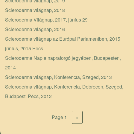
Scleroderma világnap, 2019
Scleroderma világnap, 2018
Scleroderma Világnap, 2017, június 29
Scleroderma világnap, 2016
Scleroderma világnap az Európai Parlamentben, 2015
június, 2015 Pécs
Scleroderma Nap a napraforgó jegyében, Budapesten,
2014
Scleroderma világnap, Konferencia, Szeged, 2013
Scleroderma világnap, Konferencia, Debrecen, Szeged,
Budapest, Pécs, 2012
Page 1
Next page
››
Pagination