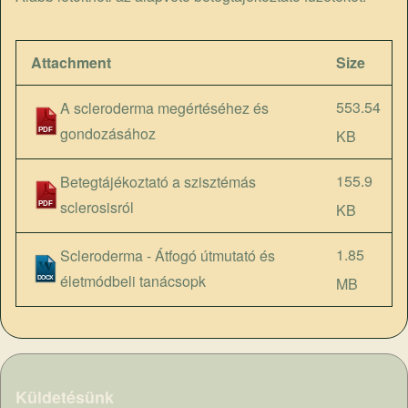
Attachment
Size
553.54
A scleroderma megértéséhez és
gondozásához
KB
155.9
Betegtájékoztató a szisztémás
sclerosisról
KB
1.85
Scleroderma - Átfogó útmutató és
életmódbeli tanácsopk
MB
Küldetésünk