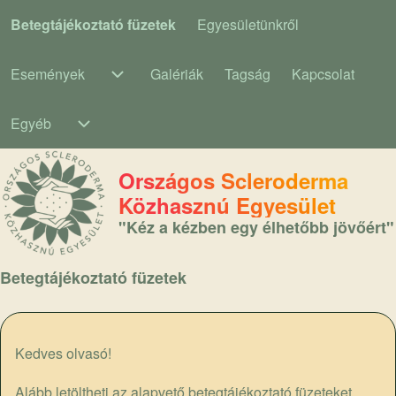
Betegtájékoztató füzetek
Egyesületünkről
Main navigation
Események
Galériák
Tagság
Kapcsolat
Események sub-navigation
Egyéb
Egyéb sub-navigation
Országos Scleroderma
Közhasznú Egyesület
"Kéz a kézben egy élhetőbb jövőért"
Betegtájékoztató füzetek
Kedves olvasó!
Alább letöltheti az alapvető betegtájékoztató füzeteket.