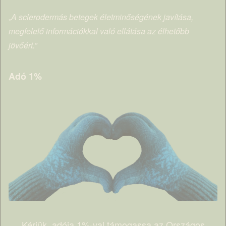
„
A sclerodermás betegek életminőségének javítása,
megfelelő információkkal való ellátása az élhetőbb
jövőért.”
Adó 1%
Kérjük, adója 1%-val támogassa az Országos