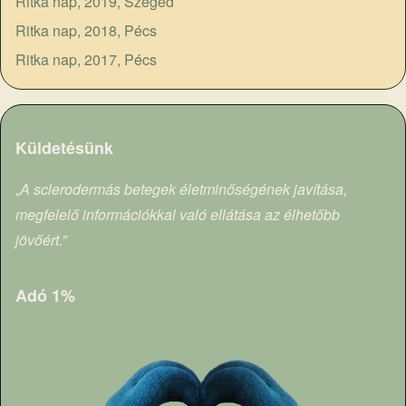
Ritka nap, 2019, Szeged
Ritka nap, 2018, Pécs
Ritka nap, 2017, Pécs
Küldetésünk
„
A sclerodermás betegek életminőségének javítása,
megfelelő információkkal való ellátása az élhetőbb
jövőért.”
Adó 1%