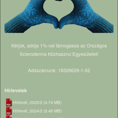
Kérjük, adója 1%-val támogassa az Országos
Scleroderma Közhasznú Egyesületet!
Adószámunk: 18326639-1-02
Hírlevelek
Hírlevél, 2025/2
(4.74 MB)
Hírlevél, 2024/2
(9.46 MB)