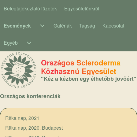
Betegtájékoztató füzetek
Egyesületünkről
Main navigation
Események
Galériák
Tagság
Kapcsolat
Események sub-navigation
Egyéb
Egyéb sub-navigation
Országos Scleroderma
Közhasznú Egyesület
"Kéz a kézben egy élhetőbb jövőért"
Országos konferenciák
Ritka nap, 2021
Ritka nap, 2020, Budapest