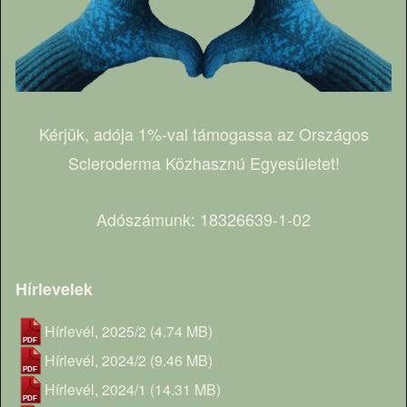
Kérjük, adója 1%-val támogassa az Országos
Scleroderma Közhasznú Egyesületet!
Adószámunk: 18326639-1-02
Hírlevelek
Hírlevél, 2025/2
(4.74 MB)
Hírlevél, 2024/2
(9.46 MB)
Hírlevél, 2024/1
(14.31 MB)