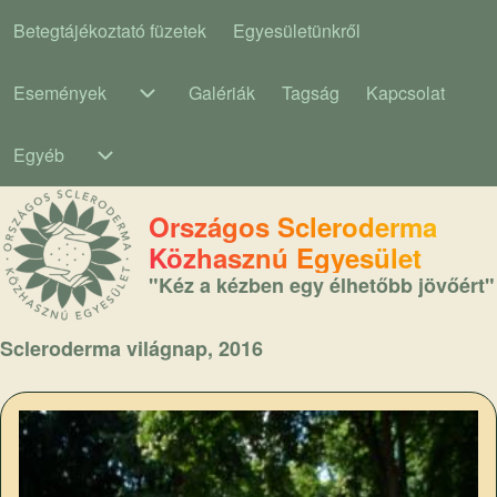
Betegtájékoztató füzetek
Egyesületünkről
Main navigation
Események
Galériák
Tagság
Kapcsolat
Események sub-navigation
Egyéb
Egyéb sub-navigation
Országos Scleroderma
Közhasznú Egyesület
"Kéz a kézben egy élhetőbb jövőért"
Scleroderma világnap, 2016
Image