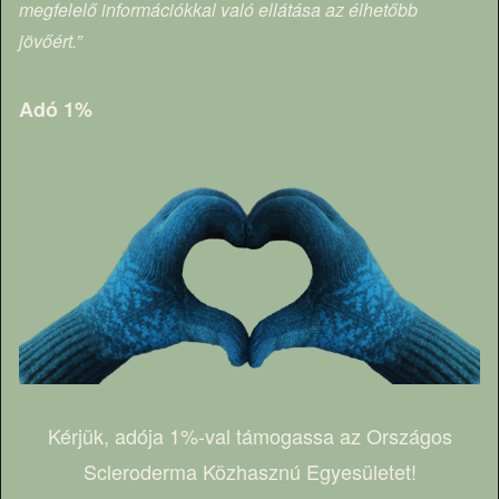
megfelelő információkkal való ellátása az élhetőbb
jövőért.”
Adó 1%
Kérjük, adója 1%-val támogassa az Országos
Scleroderma Közhasznú Egyesületet!