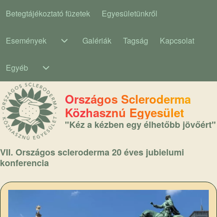
Betegtájékoztató füzetek
Egyesületünkről
Main navigation
Események
Galériák
Tagság
Kapcsolat
Események sub-navigation
Egyéb
Egyéb sub-navigation
Országos Scleroderma
Közhasznú Egyesület
"Kéz a kézben egy élhetőbb jövőért"
VII. Országos scleroderma 20 éves jubielumi
konferencia